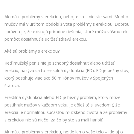
Ak máte problémy s erekciou, nebojte sa – nie ste sami. Mnoho
mužov má v určitom období života problémy s erekciou. Dobrou
správou je, že existujú prírodné riešenia, ktoré môžu vášmu telu
pomôcť dosiahnuť a udržať zdravú erekciu.
Aké sú problémy s erekciou?
Keď mužský penis nie je schopný dosiahnuť alebo udržať
erekciu, nazýva sa to erektilná dysfunkcia (ED). ED je bežný stav,
ktorý postihuje viac ako 50 miliónov mužov v Spojených
štátoch.
Erektilná dysfunkcia alebo ED je bežný problém, ktorý môže
postihnúť mužov v každom veku. Je dôležité si uvedomiť, že
erekcia je normálnou súčasťou mužského života a že problémy
s erekciou nie sú niečo, za čo by ste sa mali hanbiť.
Ak máte problémy s erekciou, nejde len o vaše telo – ide aj o