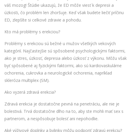
váš mozog! Štúdie ukazujú, že ED môže viesť k depresii a
úzkosti, čo problém len zhoršuje. Keď však budete liečiť príčinu
ED, zlepšíte si celkové zdravie a pohodu.
Kto má problémy s erekciou?
Problémy s erekciou sú bežné u mužov všetkých vekových
kategórií. Najčastejšie sú spôsobené psychologickými faktormi,
ako je stres, úzkosť, depresia alebo úzkosť z výkonu. Môžu však
byť spôsobené aj fyzickými faktormi, ako sú kardiovaskulárne
ochorenia, cukrovka a neurologické ochorenia, napríklad
skleróza multiplex (SM).
Ako vyzerá zdravá erekcia?
Zdravá erekcia je dostatočne pevná na penetráciu, ale nie je
bolestivá. Trvá dostatočne dlho na to, aby ste mohli mať sex s
partnerom, a nespôsobuje bolesť ani nepohodlie.
Aké výživové doplnky a bylinky môžu podporiť zdravú erekciu?