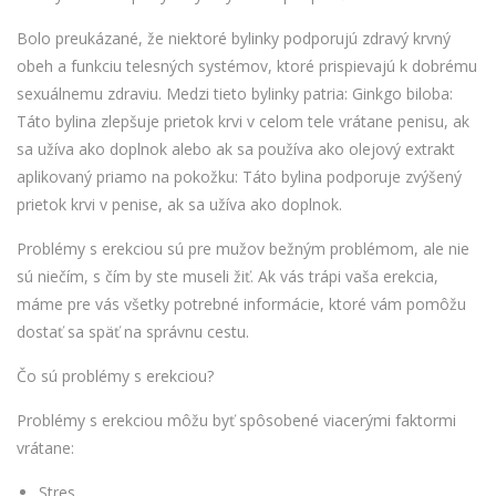
Bolo preukázané, že niektoré bylinky podporujú zdravý krvný
obeh a funkciu telesných systémov, ktoré prispievajú k dobrému
sexuálnemu zdraviu. Medzi tieto bylinky patria: Ginkgo biloba:
Táto bylina zlepšuje prietok krvi v celom tele vrátane penisu, ak
sa užíva ako doplnok alebo ak sa používa ako olejový extrakt
aplikovaný priamo na pokožku: Táto bylina podporuje zvýšený
prietok krvi v penise, ak sa užíva ako doplnok.
Problémy s erekciou sú pre mužov bežným problémom, ale nie
sú niečím, s čím by ste museli žiť. Ak vás trápi vaša erekcia,
máme pre vás všetky potrebné informácie, ktoré vám pomôžu
dostať sa späť na správnu cestu.
Čo sú problémy s erekciou?
Problémy s erekciou môžu byť spôsobené viacerými faktormi
vrátane:
Stres