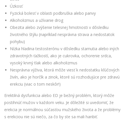
Úzkosť
Fyzická bolesť v oblasti podbruška alebo panvy
Alkoholizmus a užívanie drog
Obezita alebo zvýšenie telesnej hmotnosti v dôsledku
životného štýlu (napríklad nesprávna strava a nedostatok
pohybu)
Nízka hladina testosterónu v dôsledku starnutia alebo iných
zdravotných ťažkostí, ako je cukrovka, ochorenie srdca,
vysoký krvný tlak alebo alkoholizmus
Nesprávna výživa, ktorá môže viesť k nedostatku kľúčových
živín, ako je horčík a zinok, ktoré sú rozhodujúce pre zdravú
erekciu (viac o tom neskôr!)
Erektilná dysfunkcia alebo ED je bežný problém, ktorý môže
postihnúť mužov v každom veku. Je dôležité si uvedomiť, že
erekcia je normálnou súčasťou mužského života a že problémy
s erekciou nie sú niečo, za čo by ste sa mali hanbiť.